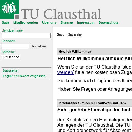
Start
Mitglied werden
Über uns
Sitemap
Impressum
Datenschutz
Benutzername
Start
>
Startseite
Kennwort
Herzlich Willkommen
Sprache:
Herzlich Willkommen auf dem Alum
Wenn Sie an der TU Clausthal studi
Startseite
werden'
für einen kostenlosen Zugan
Login/ Kennwort vergessen
Sie können nach Eingabe des Ihnen
Haben Sie Fragen oder Anregungen,
Information zum Alumni-Netzwerk der TUC
Sehr geehrte Ehemalige der Techn
den Kontakt zu den Ehemaligen der 
Anliegen der TU Clausthal. Die TU b
und Karrierenetzwerk für Absolven